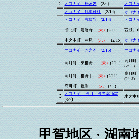
２
オコナイ 梓河内
(2/6)
オコナ
オコナイ 錦織神社
(2/14)
オコナイ
オコナイ 志賀谷 (2/14)
オコナ
湖北町 延勝寺
(未）
(2/11)
西浅井
オコナ
木之本町 赤尾
(未）
(2/15)
オコナイ 木之本 (2/15)
オコナイ
高月町
高月町 東柳野
(未）
(2/11)
(2/11)
高月町
高月町 柳野中
(未）
(2/11)
(2/13)
高月町 重則
(未）
(2/7)
オコナイ 高月 高野薬師堂
３
木之本
)
(3/7
甲賀地区
湖南
・