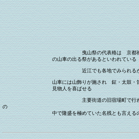
山車の
曳山祭の代表格は 京
の山車の出る祭があるといわれている
近江でも各地でみられる
山車には山飾りが施され 鉦・太鼓・笛などの囃
見物人を喜ばせる
主要街道の旧宿場町で行
の
中で隆盛を極めていた名残とも言えるので