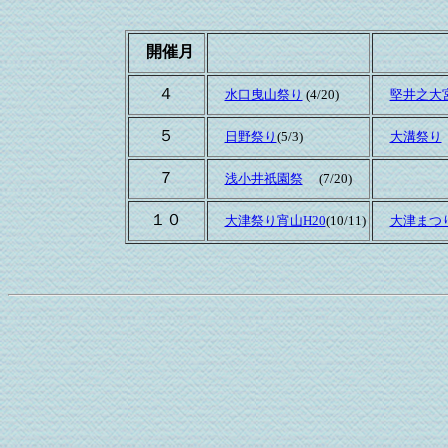
開催月
４
水口曳山祭り
(4/20)
堅井之大
５
日野祭り
(5/3)
大溝祭り
７
浅小井祇園祭
(7/20)
１０
大津祭り宵山H20
(10/11)
大津まつ