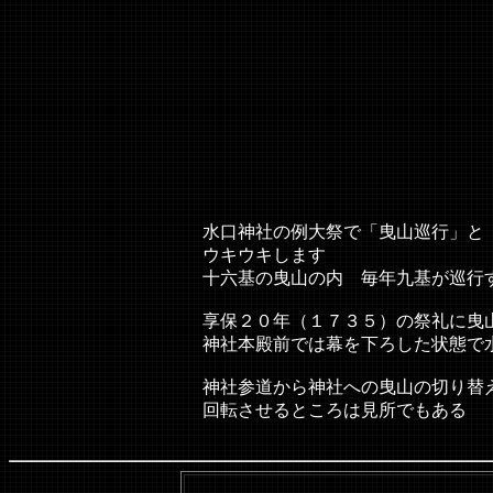
H21.
水口町
水口神社の例大祭で「曳山巡行」と「水口囃子」
ウキウキします
十六基の曳山の内 毎年九基が巡行す
享保２０年（１７３５）の祭礼に曳山が登場し
神社本殿前では幕を下ろした状態で水口囃
神社参道から神社への曳山の切り替えしと 拝殿
回転させるところは見所でもある