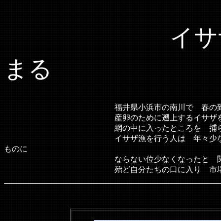
イサザ （
まる
福井県小浜市の南川で 春の到来を告げる
産卵のために遡上するイサザを 岸辺からせ
網の中に入ったところを 捕ら
イサザ漁を行う人は 年々少なくなてきたとの
ものに
ならない位少なくなったと 関係者は
殆ど自分たちの口に入り 市場に出るこ