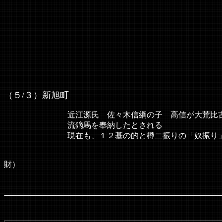
（５/３）新旭町
近江源氏 佐々木信綱の子 高信が大荒比古神社
流鏑馬を奉納したとされる
現在も、１２基の的と樽二振りの「奴振り」が奉
（県選
財）