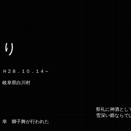
どぶ
り
Ｈ２８．１０．１４～
岐阜県白川村
祭礼に神酒として「どぶろく」が用い
雪深い郷ならではの行事で 多くの見物
幸 獅子舞が行われた