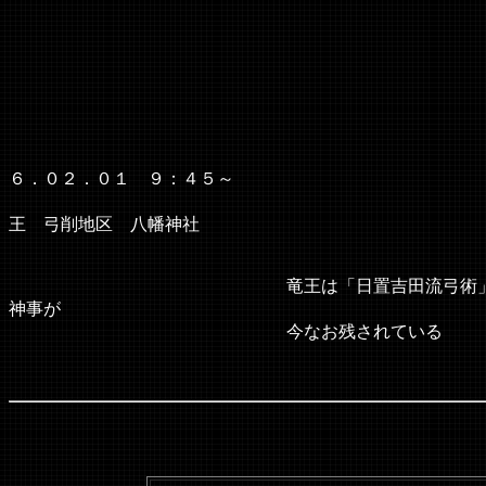
御弓
６．０２．０１ ９：４５～
王 弓削地区 八幡神社
竜王は「日置吉田流弓術」を生んだ場所とさ
神事が
今なお残されている