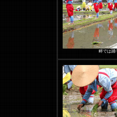
田んぼの
畔では踊