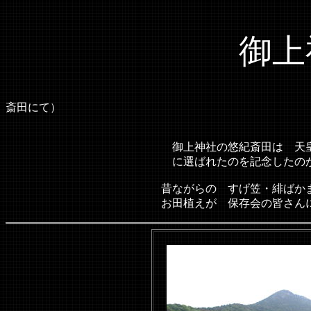
御上神社 
（
斎田にて）
御上神社の悠紀斎田は 天皇即位の大嘗祭に供
に選ばれたのを記念したのが始ま
昔ながらの すげ笠・緋ばかま・手甲・脚絆
お田植えが 保存会の皆さんによっ