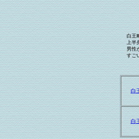
白王
白王町に伝わる伝統行事「白
上半身裸で腰みの・ワラジ履き・
男性が町内約４０戸の玄関先に置
すごい勢いで駆け抜けていき
白
白