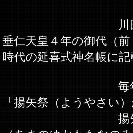
川田神社の創
垂仁天皇４年の御代（前
時代の延喜式神名帳に記
毎年２月２０
「揚矢祭（ようやさい）
揚矢祭は 祭