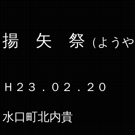
揚 矢 祭
（ようや
Ｈ２３．０２．２０
水口町北内貴