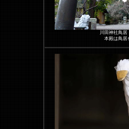
川田神社鳥居
本殿は鳥居