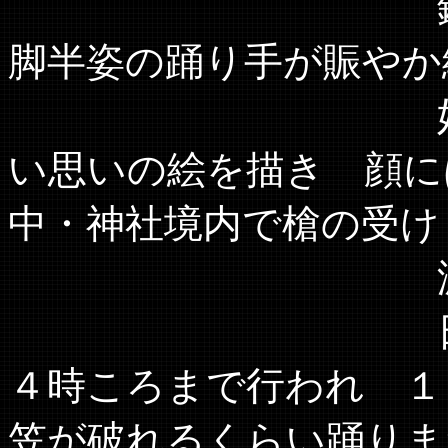
鉦・太鼓・笛
脚半姿の踊り手が賑やか
奴振りは早朝
い思いの絵を描き 顔に
中・神社境内で槍の受け
渡しを行い観
日程は「道行
４時ころまで行われ １
笠が破れるくらい踊りま