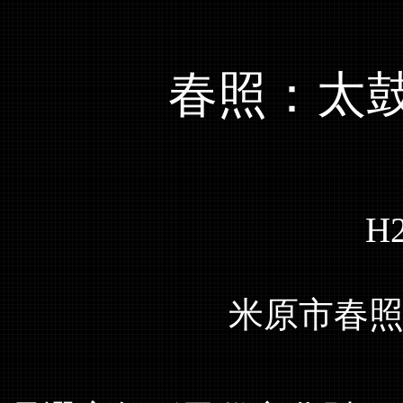
春照：太
H2
米原市春