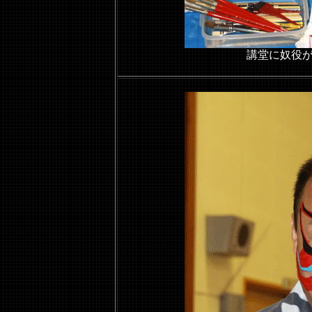
講堂に奴役