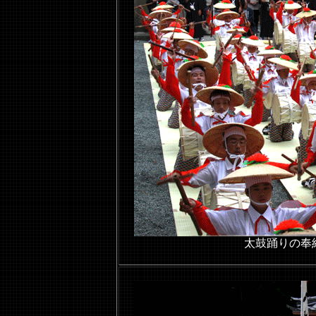
太鼓踊りの奉