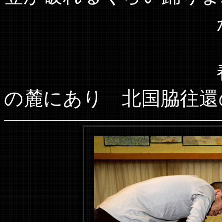
が行わ
春照（すいじ
の麓にあり 北国脇往還