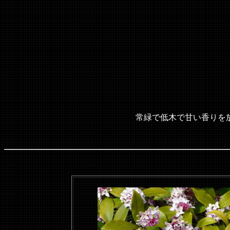
ジンチ
ジンチ
常緑で低木で甘い香りを放