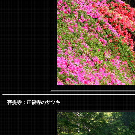
菩提寺：正福寺のサツキ