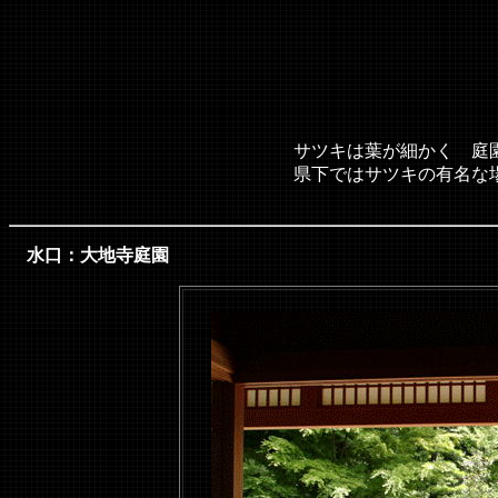
サ 
サツキは葉が細かく 庭園や盆栽とうに
県下ではサツキの有名な場所
水口：大地寺庭園