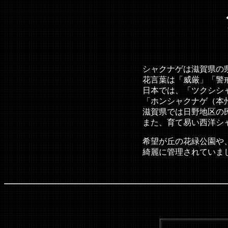
シャクナゲは滋賀県の県花です 
花言葉は「威厳」「警戒」「危険」「
日本では、「ツクシシャクナゲ（九州）
「ホンシャクナゲ（本州）」「ハクサンシ
滋賀県では日野地区の民家の庭先に
また、育て易い西洋シャクナゲも最
希望が丘の花緑公園や、安養寺（栗東）
綺麗に管理されていまし