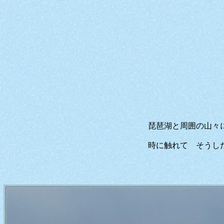
水鏡
琵琶湖と周囲の山々に囲まれた滋賀は 
時に触れて そうした景色 風景